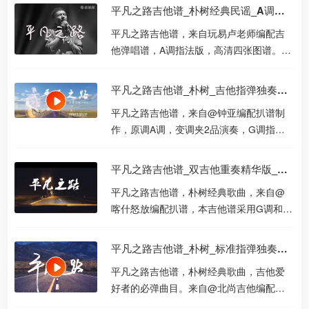
凡之路吉他谱分享，...
平凡之路吉他谱_朴树经典民谣_A调版吉他弹唱谱
平凡之路吉他谱，来自玩易卢老师编配吉
他弹唱谱，A调指法版，高清四张图谱。这
首歌作为吉他神曲，站内已经整理了很多
版本的曲谱，一般都...
平凡之路吉他谱_朴树_吉他指弹独奏六线谱
平凡之路吉他谱，来自@钟亚编配扒谱制
作，原调A调，变调夹2品演奏，G调指法
编配。跟大家分享个小经验，一般A调的歌
曲，改编指弹或者弹唱...
平凡之路吉他谱_双吉他重奏精华版_G调弹唱吉他谱
平凡之路吉他谱，朴树经典歌曲，来自@
喀什怒放编配扒谱，本吉他谱采用G调和弦
指法，编配成双吉他重奏精华版，去掉了
原曲中的说唱部分，...
平凡之路吉他谱_朴树_标准指弹独奏吉他谱
平凡之路吉他谱，朴树经典歌曲，吉他爱
好者的必弹曲目。来自@北尚吉他编配扒
谱制作独奏谱，标准音高版，推荐变调夹