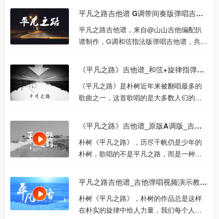
夹第2品演奏，附指弹...
平凡之路吉他谱 G调带间奏版弹唱吉他谱 完整版吉他谱
平凡之路吉他谱，来自@山山吉他编配扒
谱制作，G调和弦指法版弹唱吉他谱，共4
张六线谱图片谱例，吉他派收录整理，演
奏难度中等。 这个版...
《平凡之路》吉他谱_和弦+旋律指弹谱_独奏六线谱
《平凡之路》是朴树近年来被翻唱最多的
歌曲之一，这首歌唱的是大多数人们的经
历。那些走过的路，经历的种种，青春、
理想与现实的感悟，...
《平凡之路》吉他谱_原版A调版_吉他弹唱视频教学_弹唱六线谱
朴树《平凡之路》，历尽千帆仍是少年的
朴树，歌唱的不是平凡之路，而是一种酣
畅淋漓的释放、一段温柔的旅程和一种明
悟的体会。就好像一...
平凡之路吉他谱_吉他弹唱视频演示教程_G调吉他谱
朴树《平凡之路》，朴树的作品总是这样
在朴实的旋律中给人力量，我们每个人都