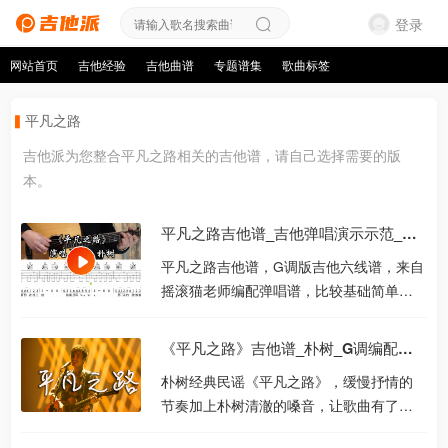
登录
网站首页
吉他经验
吉他曲谱
专题谱集
歌曲标签
平凡之路
吉他派为您整合平凡之路相关的吉他谱，请自己选择需要的版
本。
平凡之路吉他谱_吉他弹唱演示示范_G调版吉他谱
平凡之路吉他谱，G调版吉他六线谱，来自
摇滚猫老师编配弹唱谱，比较基础简单的
节奏型，左手和弦也很简单，只要记住了
和声走向很轻松就能...
《平凡之路》吉他谱_朴树_G调编配版吉他六线谱
朴树经典民谣《平凡之路》，缓慢抒情的
节奏加上朴树清澈的嗓音，让歌曲有了淡
淡忧伤的质感，有种抚慰人心的力量。 平