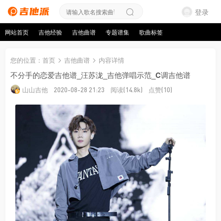
登录
网站首页
吉他经验
吉他曲谱
专题谱集
歌曲标签
您的位置
：
首页
吉他曲谱
内容详情
不分手的恋爱吉他谱_汪苏泷_吉他弹唱示范_C调吉他谱
山山吉他
阅读
点赞
2020-08-28 21:23
(14.8k)
(10)
来源：山山吉他