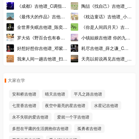
女》吉他谱_吉他弹唱演示
弹谱_吉他独奏演示视频
《成都》吉他谱_C调指法
陶喆《找自己》吉他谱_G
视频_简单版吉他谱
六线谱_高清图片谱_完形
调版吉他弹唱伴奏谱附演
《最伟大的作品》吉他谱_
《枕边童话》吉他谱_小田
吉他
示示范
周杰伦_G调版弹唱吉他谱
音乐社/傲七爷_C调吉他谱
全世界失眠吉他谱_陈奕迅
《你是人间四月天》吉他
_弹唱音频
_E调指法版吉他弹唱谱
谱_吉他弹唱演示视频_G
罗大佑《野百合也有春
小镇姑娘吉他谱 你的九儿
调指法
天》吉他谱_吉他弹唱教学
C调弹唱六线谱
好想好想你吉他谱_邓紫棋
耗尽吉他谱_薛之谦_C调
讲解视频
吉他派不分手的恋爱吉他谱-2
_G调和弦指法吉他弹唱谱
弹唱吉他谱_高清六线谱
我来人间一趟吉他谱_扫弦
天亮以前说再见吉他谱_吉
版弹唱谱_G调伴奏吉他谱
他弹唱教学视频_G调精华
版吉他谱
大家在学
安和桥吉他谱
晴天吉他谱
平凡之路吉他谱
七里香吉他谱
夜空中最亮的星吉他谱
水星记吉他谱
永不失联的爱吉他谱
爱就一个字吉他谱
多想在平庸的生活拥抱你吉他谱
孤勇者吉他谱