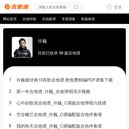
登录
网站首页
吉他经验
吉他曲谱
专题谱集
歌曲标签
许巍
目前已收录
篇吉他谱
58
许巍最经典10首歌吉他谱 附免费精编PDF谱集下载
那一年吉他谱_许巍_吉他弹唱演示视频
心中的歌谣吉他谱_许巍_C调版吉他弹唱六线谱
空谷幽兰吉他谱_许巍_C调编配版吉他伴奏谱
我的秋天吉他谱_许巍_C调编配版吉他伴奏谱