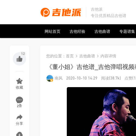
吉他派
专注优质精品吉他谱
网站首页
吉他经验
吉他曲谱
专题谱集
12
您的位置
：
首页
吉他曲谱
内容详情
《董小姐》吉他谱_吉他弹唱视频
南风
阅读
点赞
2020-10-10 14:29
(38.7k)
(1
收藏
2条
分享