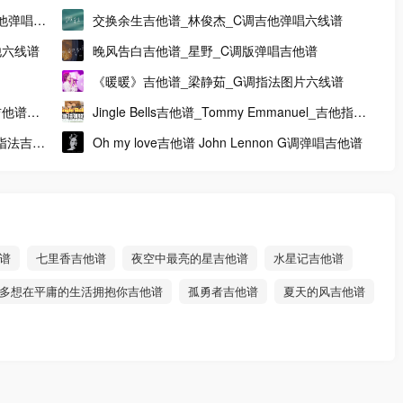
示范
他弹唱谱
交换余生吉他谱_林俊杰_C调吉他弹唱六线谱
他六线谱
晚风告白吉他谱_星野_C调版弹唱吉他谱
《暖暖》吉他谱_梁静茹_G调指法图片六线谱
吉他谱附
Jingle Bells吉他谱_Tommy Emmanuel_吉他指弹
独奏谱
指法吉他
Oh my love吉他谱 John Lennon G调弹唱吉他谱
谱
七里香吉他谱
夜空中最亮的星吉他谱
水星记吉他谱
多想在平庸的生活拥抱你吉他谱
孤勇者吉他谱
夏天的风吉他谱