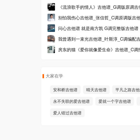
谱
《流浪歌手的情人》吉他谱_G调版原调吉
_入门吉他谱
别怕我伤心吉他谱_张信哲_C调原调版吉
问心吉他谱 就是南方凯 G调完整版吉他谱
我曾遇到一束光吉他谱_叶斯淳_C调编配
演示视频
房东的猫《爱你就像爱生命》吉他谱_C调
弹唱谱
大家在学
安和桥吉他谱
晴天吉他谱
平凡之路吉他
永不失联的爱吉他谱
爱就一个字吉他谱
爱人错过吉他谱