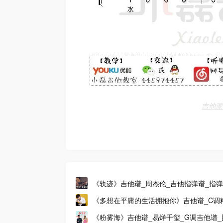
吉他派
《轨迹》吉他谱_周杰伦_吉他指弹谱_指
范
《多想在平庸的生活拥抱你》吉他谱_C调
他谱_高清吉他谱
《粉雾海》吉他谱_易烊千玺_G调吉他谱