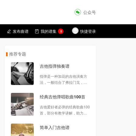
公众号
发布曲谱
我的谱集
快捷登录
日
0
推荐专题
吉他指弹独奏谱
指弹是一种加花的吉他演奏方
法，一般结合了弗拉门戈，夏
威夷，西班牙等吉他演奏法与
打板技巧并不断的创新。本栏
经典吉他弹唱歌曲100首
目收藏了本站发布的所有指弹
风格吉他谱。
吉他爱好者必弹的经典歌曲100
首，部分有教学讲解，助力初
级琴友技术进阶，欢迎收藏分
享。
简单入门吉他谱