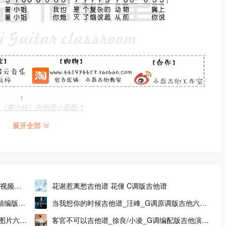
《董小姐》吉他谱小磊版-1
展开全部
弹视频示
花谢惹离愁吉他谱 花僮 C调版吉他谱
精编版吉
当我想你的时候吉他谱_汪峰_G调原调版吉他六线
谱
_图片六线
客官不可以吉他谱_徐良/小凌_G调编配版吉他演示