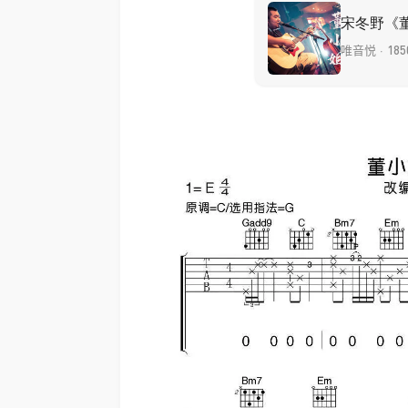
·
唯音悦
18