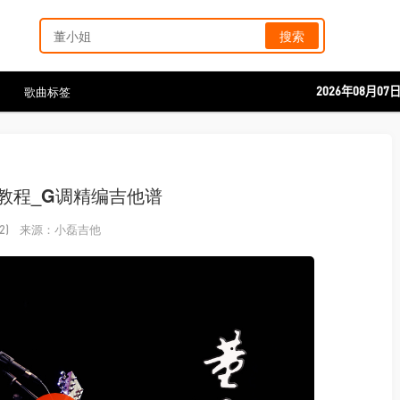
搜索
歌曲标签
2026年08月07
教程_G调精编吉他谱
来源：小磊吉他
2)