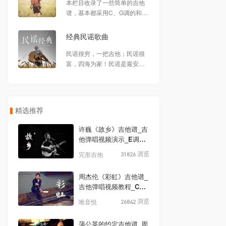
本栏目收录了一些简单的吉他
谱，基本都采用C、G调的和
弦，右手的节奏型也很基础，
适合新手或刚入门的琴友做巩
经典民谣歌曲
固练习。
民谣很穷，一把吉他；民谣很
富，四海为家！民谣是最安静
的角落，是一种诉说，是一种
最朴素的情感，浅浅地静静地
唱，悠悠荡荡，却总能让心里
掀起巨浪。
精选推荐
许巍《故乡》吉他谱_吉
他弹唱视频演示_E调高
清版
完形吉他
31826 浏览
周杰伦《彩虹》吉他谱_
吉他弹唱视频教程_C调
吉他谱
唯音悦
26842 浏览
蒲公英的约定吉他谱_周