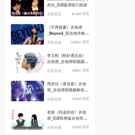
杰伦_C调版弹唱六线谱
无限延音
81465 浏览
《不再犹豫》吉他谱
_Beyond_双吉他伴奏吉
他谱_G调指法版
齐歌吉他
104561 浏览
李玉刚《刚好遇见你》
吉他谱_吉他弹唱视频演
示_C调版六线谱
完形吉他
20901 浏览
周杰伦《青花瓷》吉他
谱_吉他弹唱视频教程教
学_C转D调吉他谱
玩易吉他
33666 浏览
老狼《同桌的你》吉他
谱_C调简单版吉他弹唱
谱
吉他专家
41825 浏览