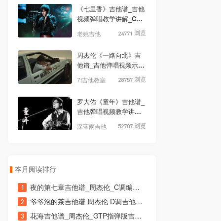
《七里香》吉他谱_吉他
视频弹唱教学讲解_C调
高清吉他弹唱谱
老姚吉他
24771 浏览
周杰伦《一路向北》吉
他谱_吉他弹唱视频示范
_C调吉他谱
7t吉他教室
28757 浏览
罗大佑《童年》吉他谱_
吉他弹唱视频教学讲解
_G调版
深蓝雨吉他
52707 浏览
本月阅读排行
夜的第七章吉他谱_周杰伦_C调编配弹唱谱附演示教程
爷爷泡的茶吉他谱 周杰伦 D调吉他谱附演示视频
花海吉他谱_周杰伦_GTP指弹版吉他演奏谱