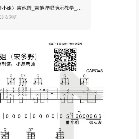
宋冬野《董小姐》吉他谱_吉他弹唱演示教学_编配说明_唯音悦
508 次浏览