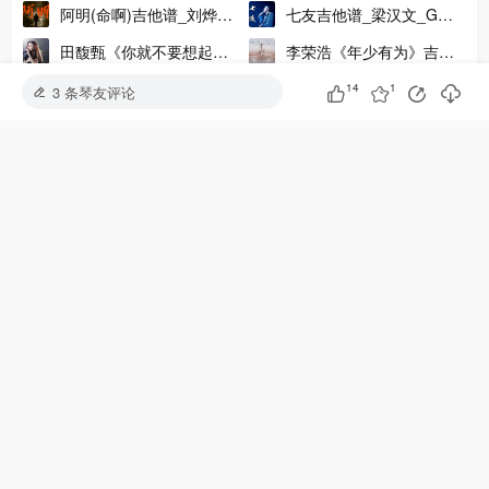
高清吉他弹唱六线谱
编配版吉他六线谱附吉他
阿明(命啊)吉他谱_刘烨溦
七友吉他谱_梁汉文_G调
视频
_C调吉他谱附演示音频
编配版吉他弹唱谱
田馥甄《你就不要想起
李荣浩《年少有为》吉他
我》吉他谱_C调弹唱六线
谱_吉他视频教学讲解_G
鲜花吉他谱_回春丹乐队_
回小仙《醒不来的梦》吉
14
1
3 条琴友评论
谱_高清版
调吉他谱
乐队伴奏版总谱GTP
他谱-G调版吉他谱-吴先生
以父之名吉他谱_周杰伦
《耗尽》吉他谱-薛之谦-C
编配
_G转F调精编吉他谱
调和弦吉他弹唱谱
灰色轨迹吉他谱_Beyond_
阿卜杜拉吉他谱_赵雷_C
指弹版吉他谱附吉他示范
调高清伴奏弹唱吉他谱
吉他派《灰色轨迹》吉他谱-2
那个女孩吉他谱_陶喆_那
火烧云吉他谱 陈鸿宇 G调
教程
个女孩原调版吉他谱
吉他弹唱谱
莫离吉他谱 鞠婧祎 E调吉
盖君炎《我想要》吉他谱
他弹唱谱
_G调高清版弹唱六线谱
大家在学
安和桥吉他谱
晴天吉他谱
平凡之路吉他谱
七里香吉他谱
夜空中最亮的星吉他谱
水星记吉他谱
永不失联的爱吉他谱
爱就一个字吉他谱
多想在平庸的生活拥抱你吉他谱
孤勇者吉他谱