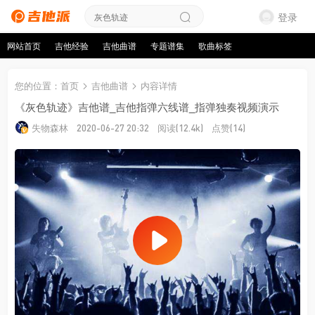
登录
网站首页
吉他经验
吉他曲谱
专题谱集
歌曲标签
您的位置
：
首页
吉他曲谱
内容详情
《灰色轨迹》吉他谱_吉他指弹六线谱_指弹独奏视频演示
失物森林
阅读
点赞
2020-06-27 20:32
(12.4k)
(14)
来源：失物森林