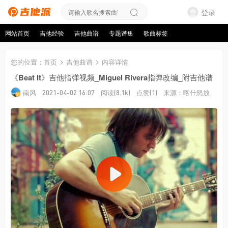
登录
网站首页
吉他经验
吉他曲谱
专题谱集
歌曲标签
您的位置
：
首页
吉他曲谱
内容详情
《Beat It》吉他指弹视频_Miguel Rivera指弹改编_附吉他谱
南风
阅读
点赞
来源：喀什怒放
2021-04-02 16:07
(8.1k)
(1)