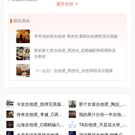
展开全部
猜
你
喜
欢
爷爷泡的茶吉他谱 周杰伦 D调吉他谱附演示视频
夜的第七章吉他谱_周杰伦_C调编配弹唱谱附演
示教程
《一点点》吉他谱_周杰伦_吉他弹唱演示视频
卡农吉他谱_指弹完美版吉
那个女孩吉他谱_陶喆_那
他六线谱_教学视频讲解
个女孩吉他谱附教学
传奇吉他谱_李健_C调原
我的果汁分你一半吉他谱_
调指法版吉他谱
皮卡丘多多_C调标准版吉
山海吉他谱_C调精编六线
TA吉他谱_不是花火呀_C
他谱
谱_弹唱谱_吉他专家
调高清吉他弹唱谱
太原有没有森林吉他谱 柳
漠河舞厅吉他谱 柳爽 C调