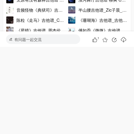
爽 C调版吉他弹唱谱
精编版吉他弹唱谱
音频怪物《典狱司》吉他
半山腰吉他谱_Zic子晨_C
谱_吉他弹唱六线谱_G调
调指法吉他弹唱谱
陈粒《走马》吉他谱_C调
《珊瑚海》吉他谱_吉他弹
指法吉他谱
吉他派《Beat It》吉他谱-2
吉他六线谱_吉他弹唱教学
唱演示视频_D调吉他弹唱
《星晴》吉他谱_周杰伦_
傅如乔《微微》吉他谱_吉
谱
吉他弹唱演示示范视频
他弹唱视频教学_白熊音乐
1
有问题一起交流
可怜天下父母心吉他谱_魏
恶作剧吉他谱_王蓝茵_C
新雨_G调简单版吉他弹唱
调版吉他弹唱谱
谱
大家在学
安和桥吉他谱
晴天吉他谱
平凡之路吉他谱
七里香吉他谱
夜空中最亮的星吉他谱
水星记吉他谱
永不失联的爱吉他谱
爱就一个字吉他谱
多想在平庸的生活拥抱你吉他谱
孤勇者吉他谱
夏天的风吉他谱
爱人错过吉他谱