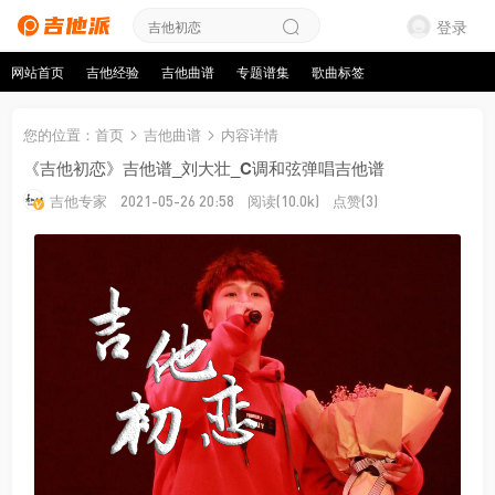
登录
网站首页
吉他经验
吉他曲谱
专题谱集
歌曲标签
您的位置
：
首页
吉他曲谱
内容详情
《吉他初恋》吉他谱_刘大壮_C调和弦弹唱吉他谱
吉他专家
阅读
点赞
2021-05-26 20:58
(10.0k)
(3)
来源：吉他专家