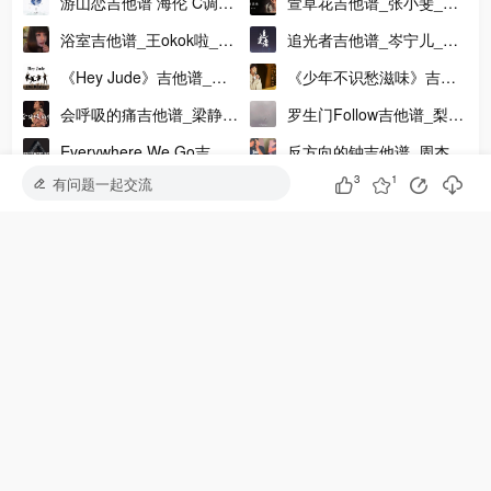
游山恋吉他谱 海伦 C调版
萱草花吉他谱_张小斐_G
唱示范视频
弹唱吉他谱
调精编版弹唱吉他谱
浴室吉他谱_王okok啦_G
追光者吉他谱_岑宁儿_C
调弹唱伴奏吉他谱
调和弦简单版吉他弹唱谱
《Hey Jude》吉他谱_吉
《少年不识愁滋味》吉他
他弹唱伴奏谱_C调高清六
谱_隔壁老樊_C调版吉他
会呼吸的痛吉他谱_梁静茹
罗生门Follow吉他谱_梨冻
线谱
弹唱谱
_G调指法编配吉他谱
紧/Wiz_H张子豪_C调吉他
Everywhere We Go吉他
反方向的钟吉他谱_周杰伦
弹唱六线谱
吉他派《吉他初恋》吉他谱专家版-2
谱 C调版吉他弹唱和弦谱
_G调指法吉他弹唱谱
3
1
有问题一起交流
青花吉他谱_周传雄_C调
亲爱的那不是爱情吉他谱_
吉他谱附吉他示范视频
张韶涵_G调指法版吉他六
线谱
大家在学
安和桥吉他谱
晴天吉他谱
平凡之路吉他谱
七里香吉他谱
夜空中最亮的星吉他谱
水星记吉他谱
永不失联的爱吉他谱
爱就一个字吉他谱
多想在平庸的生活拥抱你吉他谱
孤勇者吉他谱
夏天的风吉他谱
爱人错过吉他谱