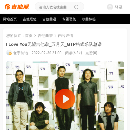
登录
网站首页
吉他经验
吉他曲谱
专题谱集
歌曲标签
您的位置
：
首页
吉他曲谱
内容详情
I Love You无望吉他谱_五月天_GTP格式乐队总谱
老宇制谱
阅读
点赞
2022-09-30 21:00
(6.3k)
(0)
来源：老宇制谱