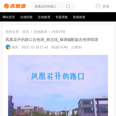
登录
网站首页
吉他经验
吉他曲谱
专题谱集
歌曲标签
您的位置
：
首页
吉他曲谱
内容详情
凤凰花开的路口吉他谱_林志炫_G调编配版吉他弹唱谱
南风
阅读
点赞
2022-12-25 21:43
(14.9k)
(6)
来源：玩易吉他