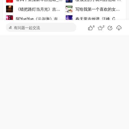
线谱
谱
星_C调原版弹唱吉他谱
长 C调版弹唱六线谱
《错把路灯当月光》吉他
写给我第一个喜欢的女孩
谱-尹昔眠-C调版吉他六线
的歌吉他谱_洛天依_C调
阿YueYue《云与海》吉他
春天里吉他谱_汪峰_C调
谱
版吉他弹唱谱
凤凰花开的路口吉他谱玩易版-2
谱_C调吉他弹唱高清六线
初学版吉他弹唱谱
6
2
有问题一起交流
《谪仙》吉他谱_伊格赛
《少年锦时》吉他谱_吉他
谱
听/叶里_G调吉他弹唱六线
弹唱演示视频示范_D调原
谱
调吉他谱
大家在学
安和桥吉他谱
晴天吉他谱
平凡之路吉他谱
七里香吉他谱
夜空中最亮的星吉他谱
水星记吉他谱
永不失联的爱吉他谱
爱就一个字吉他谱
多想在平庸的生活拥抱你吉他谱
孤勇者吉他谱
夏天的风吉他谱
爱人错过吉他谱