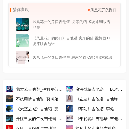
猜
你
喜
欢
凤凰花开的路口
凤凰花开的路口吉他谱_房东的猫_C调原调版吉
他谱
《凤凰花开的路口》吉他谱 房东的猫/孟慧圆 C
调原版吉他谱
凤凰花开的路口吉他谱 房东的猫 C调弹唱六线谱
我太笨吉他谱_锤娜丽莎
魔法城堡吉他谱 TFBOYS
_G调编配版吉他弹唱谱
C调编配版吉他弹唱六线谱
不该用情吉他谱_莫叫姐姐
《左边》吉他谱_吉他弹唱
_吉他弹唱音频示范
视频演示_A调男生版/C调
《天空之城》吉他谱_完整
《车站》吉他谱_李健_吉
女生版吉他谱
版指弹六线谱_独奏指弹谱
他弹唱视频教程_G调指法
开往早晨的午夜吉他谱_柯
《年轮说》吉他谱_吉他弹
吉他谱
柯柯啊_G调编配版吉他六
唱演示视频_C调原版吉他
春风十里报新年吉他谱_群
楼顶上的小斑鸠吉他谱 队