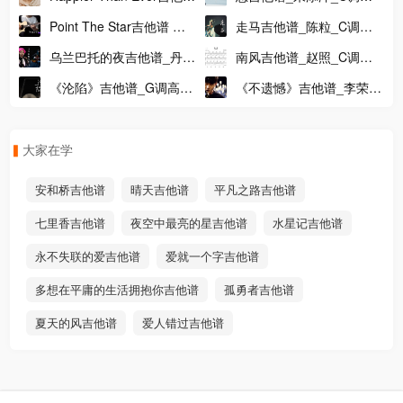
_Billie Eilish_C调版吉他弹
他弹唱谱
Point The Star吉他谱 吉
走马吉他谱_陈粒_C调简
唱谱
他指弹独奏谱附视频教程
单版吉他弹唱谱
乌兰巴托的夜吉他谱_丹正
南风吉他谱_赵照_C调编
突然好想你吉他谱弦心距编配-2
母子版_C调编配吉他弹唱
配吉他伴奏谱
《沦陷》吉他谱_G调高清
《不遗憾》吉他谱_李荣浩
谱
吉他弹唱伴奏谱_图片六线
_C调高清版吉他弹唱六线
谱
谱
大家在学
安和桥吉他谱
晴天吉他谱
平凡之路吉他谱
七里香吉他谱
夜空中最亮的星吉他谱
水星记吉他谱
永不失联的爱吉他谱
爱就一个字吉他谱
多想在平庸的生活拥抱你吉他谱
孤勇者吉他谱
夏天的风吉他谱
爱人错过吉他谱