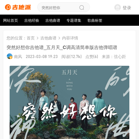
登录
网站首页
吉他经验
吉他曲谱
专题谱集
歌曲标签
您的位置
：
首页
吉他曲谱
内容详情
突然好想你吉他谱_五月天_C调高清简单版吉他弹唱谱
南风
阅读
点赞
来源：弦心距
2023-03-08 19:23
(12.7k)
(6)