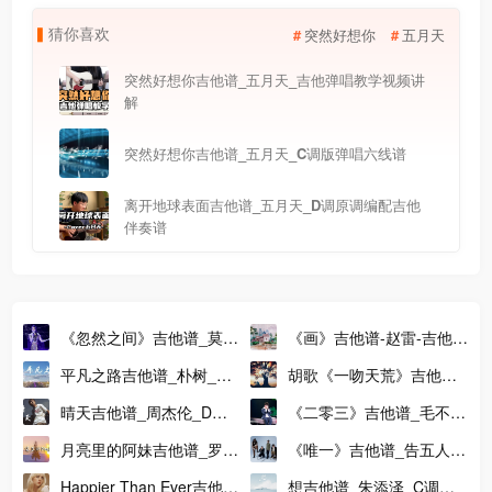
猜
你
喜
欢
突然好想你
五月天
突然好想你吉他谱_五月天_吉他弹唱教学视频讲
解
突然好想你吉他谱_五月天_C调版弹唱六线谱
离开地球表面吉他谱_五月天_D调原调编配吉他
伴奏谱
《忽然之间》吉他谱_莫文
《画》吉他谱-赵雷-吉他弹
蔚_吉他弹唱教学视频_C
唱演示视频-E调吉他谱
平凡之路吉他谱_朴树_吉
胡歌《一吻天荒》吉他谱_
调高清版吉他谱
他指弹独奏六线谱
吉他视频弹唱演示_G调原
晴天吉他谱_周杰伦_D调
《二零三》吉他谱_毛不易
调吉他谱
精编版吉他弹唱六线谱
_G调原调版吉他弹唱谱
月亮里的阿妹吉他谱_罗扎
《唯一》吉他谱_告五人
阿_G调完整版吉他弹唱谱
_C调指法版吉他弹唱谱
Happier Than Ever吉他谱
想吉他谱_朱添泽_C调吉