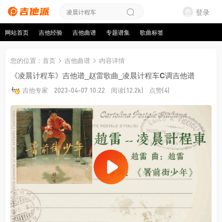
登录
网站首页
吉他经验
吉他曲谱
专题谱集
歌曲标签
您的位置
：
首页
吉他曲谱
内容详情
《凌晨计程车》吉他谱_赵雷歌曲_凌晨计程车C调吉他谱
吉他专家
阅读
点赞
2023-04-07 10:22
(12.2k)
(4)
来源：吉他专家