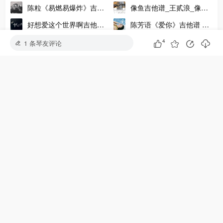
G调吉他谱附演示示范
吉他弹唱视频教程_G调版
陈粒《易燃易爆炸》吉他
像鱼吉他谱_王贰浪_像鱼
谱_吉他弹唱示范_C调吉
C调版吉他弹唱谱
好想爱这个世界啊吉他谱_
陈芳语《爱你》吉他谱 G
他谱女生版
华晨宇_C调指法版吉他弹
调编配版吉他伴奏谱
广东姑娘吉他谱_五条人
枫吉他谱_周杰伦_《枫》
4
1 条琴友评论
唱谱附教学
_C调弹唱吉他谱
吉他六线谱附吉他演示示
我不知道你知不知道欸吉
《第一次》吉他谱_光良
范
他谱 草东没有派对 GTP格
_C调版弹唱吉他谱_果木
醒着醉吉他谱_马良_C调
秋殇别恋吉他谱 马跃展 C
式乐队谱
音乐
版弹唱谱_视频演示示范
调精编版吉他谱
凌晨计程车吉他谱吉他专家-2
你大可不必假装快乐吉他
踩影子吉他谱 肖战 G调版
谱 黑屋乐队 G调指法吉他
弹唱吉他谱
By2《爱丫爱丫》吉他谱
那些花儿吉他谱_原调F调
谱
G调版指弹吉他谱 指弹视
吉他弹唱视频教学_吉他弹
频示范
唱谱
大家在学
安和桥吉他谱
晴天吉他谱
平凡之路吉他谱
七里香吉他谱
夜空中最亮的星吉他谱
水星记吉他谱
永不失联的爱吉他谱
爱就一个字吉他谱
多想在平庸的生活拥抱你吉他谱
孤勇者吉他谱