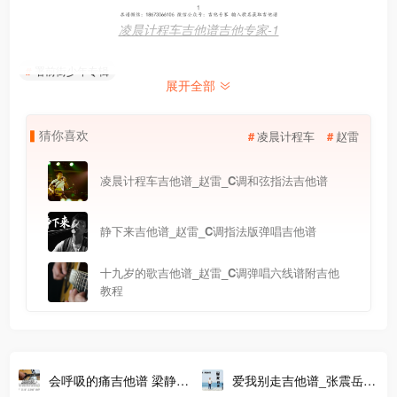
凌晨计程车吉他谱吉他专家-1
署前街少年专辑
展开全部
猜
你
喜
欢
凌晨计程车
赵雷
凌晨计程车吉他谱_赵雷_C调和弦指法吉他谱
静下来吉他谱_赵雷_C调指法版弹唱吉他谱
十九岁的歌吉他谱_赵雷_C调弹唱六线谱附吉他
教程
会呼吸的痛吉他谱 梁静茹
爱我别走吉他谱_张震岳_