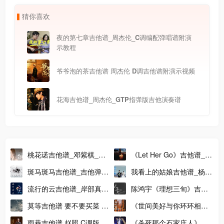
猜
你
喜
欢
夜的第七章吉他谱_周杰伦_C调编配弹唱谱附演
示教程
爷爷泡的茶吉他谱 周杰伦 D调吉他谱附演示视频
花海吉他谱_周杰伦_GTP指弹版吉他演奏谱
桃花诺吉他谱_邓紫棋_C
《Let Her Go》吉他谱_C
调编配版吉他弹唱谱
调版吉他弹唱六线谱_图片
斑马斑马吉他谱_吉他弹唱
我看上的姑娘吉他谱_杨小
吉他谱
视频教程_G调原调版吉他
壮_G调吉他弹唱六线谱
流行的云吉他谱_岸部真明
陈鸿宇《理想三旬》吉他
谱
_高清指弹独奏版吉他谱
谱_吉他弹唱视频示范_G
莫等吉他谱 要不要买菜 C
《世间美好与你环环相
调精编版
调指法弹唱吉他谱
扣》吉他谱_柏松_C调高
雨巷吉他谱 赵照 C调版吉
《杀死那个石家庄人》吉