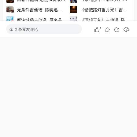
清六线谱_吉他专家
他谱
他谱_包师语翻唱版_原版
无条件吉他谱_陈奕迅
《错把路灯当月光》吉他
吉他谱
_《无条件》吉他弹唱谱附
谱-尹昔眠-C调版吉他六线
魔法城堡吉他谱_原来是萝
《理想三旬》吉他谱_陈鸿
吉他演示
谱
年少的你啊吉他谱山山吉他-2
卜丫翻唱版_C调吉他谱
宇_吉他弹唱演示视频教学
1
2 条琴友评论
林忆莲《至少还有你》吉
需要人陪吉他谱_王力宏
_G调吉他谱
他谱_C调吉他弹唱谱_高
_C调高清版弹唱吉他谱
清六线谱
大家在学
安和桥吉他谱
晴天吉他谱
平凡之路吉他谱
七里香吉他谱
夜空中最亮的星吉他谱
水星记吉他谱
永不失联的爱吉他谱
爱就一个字吉他谱
多想在平庸的生活拥抱你吉他谱
孤勇者吉他谱
夏天的风吉他谱
爱人错过吉他谱