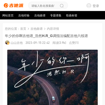
登录
网站首页
吉他经验
吉他曲谱
专题谱集
歌曲标签
您的位置
：
首页
吉他曲谱
内容详情
年少的你啊吉他谱_浩然H.R_G调指法编配吉他六线谱
山山吉他
阅读
点赞
2023-09-15 22:42
(3.9k)
(1)
来源：山山吉他