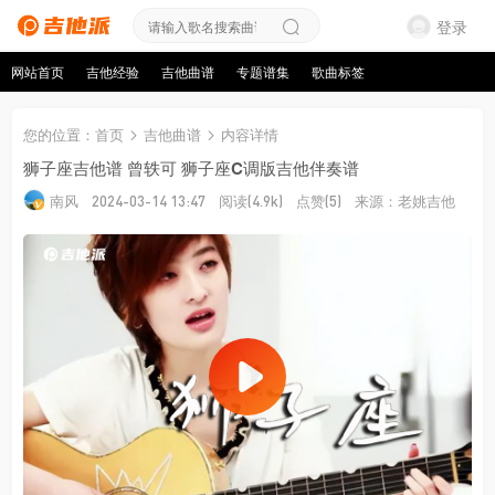
登录
网站首页
吉他经验
吉他曲谱
专题谱集
歌曲标签
您的位置
：
首页
吉他曲谱
内容详情
狮子座吉他谱 曾轶可 狮子座C调版吉他伴奏谱
南风
阅读
点赞
来源：老姚吉他
2024-03-14 13:47
(4.9k)
(5)