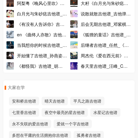
志文_吉他弹唱视频教程_
他弹唱演示视频_C调吉他
阿梨粤《晚风心里吹》吉
大籽《白月光与朱砂痣》
中级进阶版
谱
他谱 G调吉他谱 吉他音频
吉他谱_吉他弹唱伴奏谱
白月光与朱砂痣吉他谱_G
说散就散吉他谱_吉他弹唱
对照
_G调六线谱
调原版吉他弹唱谱_高清六
教学视频示范_C调版吉他
《有没有人告诉你》吉他
后会无期吉他谱_邓紫棋_
线谱
弹唱谱
谱_陈楚生_G调版高清吉
后会无期A调版吉他伴奏谱
en 《曲终人亦散》吉他谱
《狐狸的童话》吉他谱_C
他弹唱谱
C调精编吉他谱
调版弹唱谱_吉他弹唱示范
当我想你的时候吉他谱_汪
后继者吉他谱_任然_《后
音频
峰_G调原调版吉他六线谱
继者》G调吉他谱_图片六
吉他派狮子座吉他谱-2
开始懂了吉他谱_孙燕姿
周杰伦《爱在西元前》吉
线谱
_C调指法编配版吉他六线
他谱 吉他弹唱教学视频 大
《都怪我》吉他谱_胡
春天里吉他谱_汪峰_C调
谱
树音乐
66_C调版吉他谱_图片六
初学版吉他弹唱谱
线谱
大家在学
安和桥吉他谱
晴天吉他谱
平凡之路吉他谱
七里香吉他谱
夜空中最亮的星吉他谱
水星记吉他谱
永不失联的爱吉他谱
爱就一个字吉他谱
多想在平庸的生活拥抱你吉他谱
孤勇者吉他谱