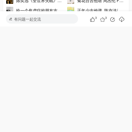
陈奕迅《全世界失眠》吉
菊花台吉他谱 周杰伦 F调
他谱_吉他弹唱演示视频
原调弹唱吉他谱
吉他派偏爱吉他谱-2
给一个焦虑症的朋友吉他
正年少吉他谱_陈亦洺/马
_D调版六线谱
谱_GTP乐队总谱_电吉他
里奥_G调吉他弹唱六线谱
3
3
有问题一起交流
零几年听的情歌吉他谱 杨
请飞往属于你的山吉他谱_
谱
佬叁 高清弹唱版吉他谱
昨夜派对_G调版吉他谱附
演示音频
大家在学
安和桥吉他谱
晴天吉他谱
平凡之路吉他谱
七里香吉他谱
夜空中最亮的星吉他谱
水星记吉他谱
永不失联的爱吉他谱
爱就一个字吉他谱
多想在平庸的生活拥抱你吉他谱
孤勇者吉他谱
夏天的风吉他谱
爱人错过吉他谱
Copyright © Since 2020 吉他派！本站部分文字和图片来自网络，若有侵