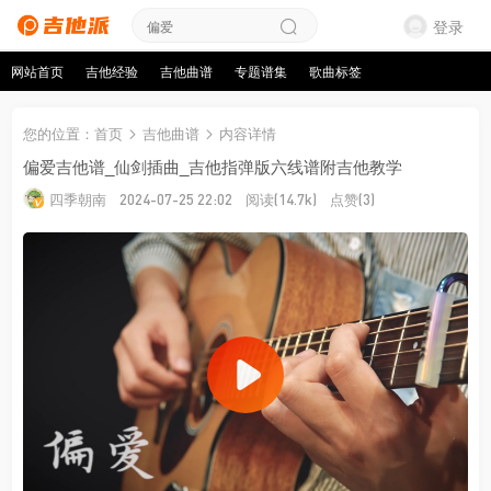
登录
网站首页
吉他经验
吉他曲谱
专题谱集
歌曲标签
您的位置
：
首页
吉他曲谱
内容详情
偏爱吉他谱_仙剑插曲_吉他指弹版六线谱附吉他教学
四季朝南
阅读
点赞
2024-07-25 22:02
(14.7k)
(3)
来源：张紫宇