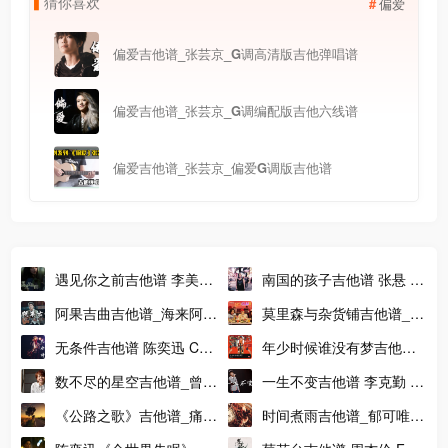
猜
你
喜
欢
偏爱
偏爱吉他谱_张芸京_G调高清版吉他弹唱谱
偏爱吉他谱_张芸京_G调编配版吉他六线谱
偏爱吉他谱_张芸京_偏爱G调版吉他谱
遇见你之前吉他谱 李美灵
南国的孩子吉他谱 张悬 D
芝 G调伴奏吉他谱
调完整版吉他谱
阿果吉曲吉他谱_海来阿木
莫里森与杂货铺吉他谱_马
_C调指法编配吉他弹唱谱
赛克_G调原调弹唱六线谱
无条件吉他谱 陈奕迅 C调
年少时候谁没有梦吉他谱
版弹唱六线谱附吉他教程
老狼 E调指法吉他弹唱谱
数不尽的星空吉他谱_曾沛
一生不变吉他谱 李克勤 A
慈_C调指法吉他弹唱谱
调原调版弹唱吉他谱
《公路之歌》吉他谱_痛仰
时间煮雨吉他谱_郁可唯_
乐队_C调弹唱伴奏六线谱
时间煮雨C调版弹唱六线谱